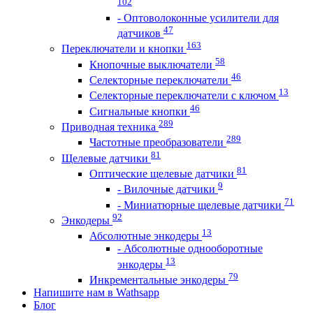
102
- Оптоволоконные усилители для
47
датчиков
163
Переключатели и кнопки
58
Кнопочные выключатели
46
Селекторные переключатели
13
Селекторные переключатели с ключом
46
Сигнальные кнопки
289
Приводная техника
289
Частотные преобразователи
81
Щелевые датчики
81
Оптические щелевые датчики
9
- Вилочные датчики
71
- Миниатюрные щелевые датчики
92
Энкодеры
13
Абсолютные энкодеры
- Абсолютные однооборотные
13
энкодеры
79
Инкрементальные энкодеры
Напишите нам в Wathsapp
Блог