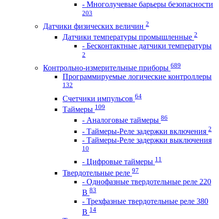
- Многолучевые барьеры безопасности
203
2
Датчики физических величин
2
Датчики температуры промышленные
- Бесконтактные датчики температуры
2
689
Контрольно-измерительные приборы
Программируемые логические контроллеры
132
64
Счетчики импульсов
109
Таймеры
86
- Аналоговые таймеры
2
- Таймеры-Реле задержки включения
- Таймеры-Реле задержки выключения
10
11
- Цифровые таймеры
97
Твердотельные реле
- Однофазные твердотельные реле 220
83
В
- Трехфазные твердотельные реле 380
14
В