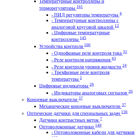
Температурные контроллеры и
161
терморегуляторы
4
- ПИД регуляторы температуры
- Температурные контроллеры с
12
аналоговой круговой шкалой
- Цифровые температурные
145
контроллеры
100
Устройства контроля
31
- Однофазные реле контроля тока
43
- Реле контроля напряжения
24
- Реле контроля уровня жидкости
- Трехфазные реле контроля
2
температуры
26
Цифровые индикаторы
26
- Индикаторы аналоговых сигналов
37
Концевые выключатели
37
Механические концевые выключатели
156
Оптические датчики для специальных задач
7
Датчики контрастных меток
149
Оптоволоконные датчики
- Оптоволоконные кабели для датчиков