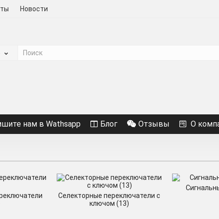
кты
Новости
е
ишите нам в Wathsapp
Блог
Отзывы
О комп
Сигнальны
реключатели
Селекторные переключатели с
)
ключом (13)