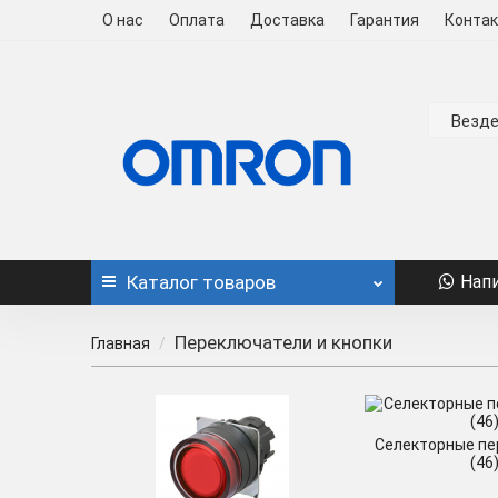
О нас
Оплата
Доставка
Гарантия
Конта
Везд
Каталог
товаров
Нап
Переключатели и кнопки
Главная
Селекторные пе
(46