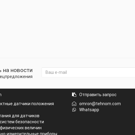
 на новости
спецпредложения
n
Отправить запрос
ктные датчики положения
omron@tehnom.com
Whatsapp
тания для датчиков
систем безопасности
физических величин
но-измерительные приборы