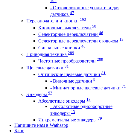
102
- Оптоволоконные усилители для
47
датчиков
163
Переключатели и кнопки
58
Кнопочные выключатели
46
Селекторные переключатели
13
Селекторные переключатели с ключом
46
Сигнальные кнопки
289
Приводная техника
289
Частотные преобразователи
81
Щелевые датчики
81
Оптические щелевые датчики
9
- Вилочные датчики
71
- Миниатюрные щелевые датчики
92
Энкодеры
13
Абсолютные энкодеры
- Абсолютные однооборотные
13
энкодеры
79
Инкрементальные энкодеры
Напишите нам в Wathsapp
Блог