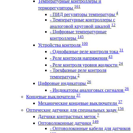
Температурные контроллеры и
161
терморегуляторы
4
- ПИД регуляторы температуры
- Температурные контроллеры с
12
аналоговой круговой шкалой
- Цифровые температурные
145
контроллеры
100
Устройства контроля
31
- Однофазные реле контроля тока
43
- Реле контроля напряжения
24
- Реле контроля уровня жидкости
- Трехфазные реле контроля
2
температуры
26
Цифровые индикаторы
26
- Индикаторы аналоговых сигналов
37
Концевые выключатели
37
Механические концевые выключатели
156
Оптические датчики для специальных задач
7
Датчики контрастных меток
149
Оптоволоконные датчики
- Оптоволоконные кабели для датчиков