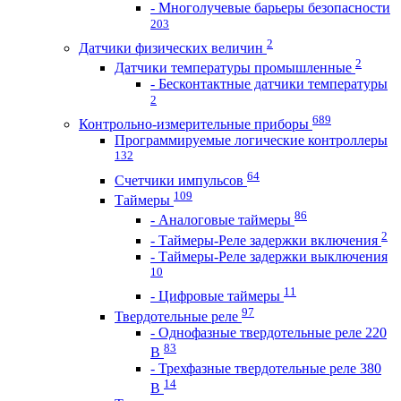
- Многолучевые барьеры безопасности
203
2
Датчики физических величин
2
Датчики температуры промышленные
- Бесконтактные датчики температуры
2
689
Контрольно-измерительные приборы
Программируемые логические контроллеры
132
64
Счетчики импульсов
109
Таймеры
86
- Аналоговые таймеры
2
- Таймеры-Реле задержки включения
- Таймеры-Реле задержки выключения
10
11
- Цифровые таймеры
97
Твердотельные реле
- Однофазные твердотельные реле 220
83
В
- Трехфазные твердотельные реле 380
14
В