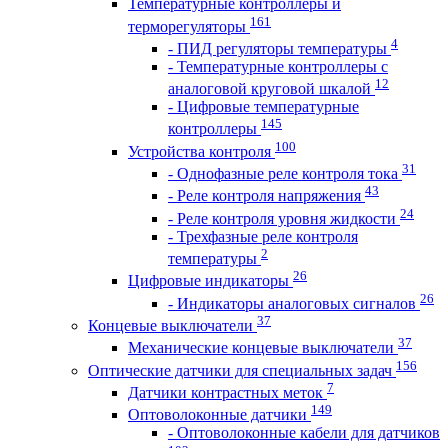
Температурные контроллеры и
161
терморегуляторы
4
- ПИД регуляторы температуры
- Температурные контроллеры с
12
аналоговой круговой шкалой
- Цифровые температурные
145
контроллеры
100
Устройства контроля
31
- Однофазные реле контроля тока
43
- Реле контроля напряжения
24
- Реле контроля уровня жидкости
- Трехфазные реле контроля
2
температуры
26
Цифровые индикаторы
26
- Индикаторы аналоговых сигналов
37
Концевые выключатели
37
Механические концевые выключатели
156
Оптические датчики для специальных задач
7
Датчики контрастных меток
149
Оптоволоконные датчики
- Оптоволоконные кабели для датчиков