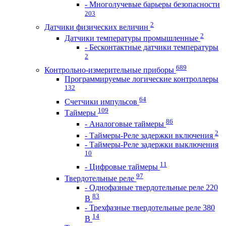
- Многолучевые барьеры безопасности
203
2
Датчики физических величин
2
Датчики температуры промышленные
- Бесконтактные датчики температуры
2
689
Контрольно-измерительные приборы
Программируемые логические контроллеры
132
64
Счетчики импульсов
109
Таймеры
86
- Аналоговые таймеры
2
- Таймеры-Реле задержки включения
- Таймеры-Реле задержки выключения
10
11
- Цифровые таймеры
97
Твердотельные реле
- Однофазные твердотельные реле 220
83
В
- Трехфазные твердотельные реле 380
14
В