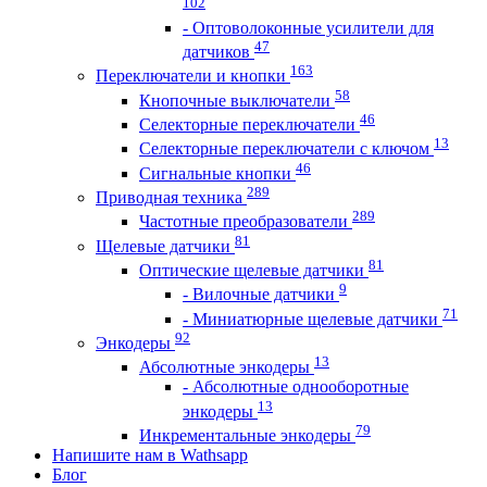
102
- Оптоволоконные усилители для
47
датчиков
163
Переключатели и кнопки
58
Кнопочные выключатели
46
Селекторные переключатели
13
Селекторные переключатели с ключом
46
Сигнальные кнопки
289
Приводная техника
289
Частотные преобразователи
81
Щелевые датчики
81
Оптические щелевые датчики
9
- Вилочные датчики
71
- Миниатюрные щелевые датчики
92
Энкодеры
13
Абсолютные энкодеры
- Абсолютные однооборотные
13
энкодеры
79
Инкрементальные энкодеры
Напишите нам в Wathsapp
Блог